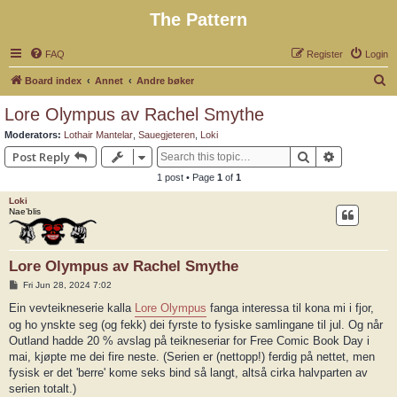
The Pattern
FAQ
Register
Login
S
Board index
Annet
Andre bøker
e
Lore Olympus av Rachel Smythe
a
Moderators:
Lothair Mantelar
,
Sauegjeteren
,
Loki
r
Search
Advanced 
Post Reply
c
1 post • Page
1
of
1
h
Loki
Nae’blis
Lore Olympus av Rachel Smythe
P
Fri Jun 28, 2024 7:02
o
s
Ein vevteikneserie kalla
Lore Olympus
fanga interessa til kona mi i fjor,
t
og ho ynskte seg (og fekk) dei fyrste to fysiske samlingane til jul. Og når
Outland hadde 20 % avslag på teikneseriar for Free Comic Book Day i
mai, kjøpte me dei fire neste. (Serien er (nettopp!) ferdig på nettet, men
fysisk er det 'berre' kome seks bind så langt, altså cirka halvparten av
serien totalt.)