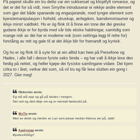
På papiret skulle ein tru dette var ein sukkersøt og klisjéfylt romanse, og
det er det for så vidt, men Smythe introduserar ei rekkje andre element
som gjer det både spanande og engasjerande, med tyngre element som
kjenslemanipulasjon i forhold, utruskap, ærlegdom, barndomstraumer og
ikkje minst valdtekt. Ho er òg flink til å finne ein tone der dei greske
gudane ikkje er for byrda med vår tids etiske haldningar, samtidig som
mange nok av dei har ei moderne nok (som settinga legg til rette for)
forståing av rett og gale til at det ikkje blir for framandt og kynisk.
Og ho er òg flink til å syte for at ein alltid kan heie på Persefone og
Hades, i alle fall i desse fyrste seks binda -- eg har valt å ikkje lese den
ferdig på nettet, og heller kjøpe dei fysiske samlingane vidare. Dei kjem
cirka to i året, verkar det som, så vil tru eg får lese slutten ein gong i
2027. Gler meg!
Obdormio wrote:
Eg må stå opp og gå på skulen i morgon.
Det veit eg slett ikkje om eg er mentalt førebudd på.
WoTle
wrote:
Meir av dette og mindre av Lan som pissar medan Alanna ser på, takk!
Asphyxiate
wrote:
#justice4Glûg!!