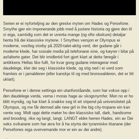
Serien er ei nyforteljing av den greske myten om Hades og Persefone.
Smythe gjer ein imponerande jobb med å justere historia og gjere den til
si eiga, samtidig som det er uventa mange (og ofte obskure) detaljar
henta frå dei klassiske mytene. I Smythes versjon er Olympus ei
moderne, vestleg storby på 2020-talet-aktig verd, der gudane går i
moderne klede, har sosiale media på telefonane sine, og køyrer i bilar på
asfalterte gater. Det blir imidlertid fort gjort klart at dette føregår i
antikkens Hellas like fullt, for kvar gong gudane interagerar med
daudelege, kler dei seg i klassiske klede, og stig ned i ei verd som
framleis er i jarnalderen (eller kanskje til og med bronsealderen, det er litt
uklart).
Persefone er i denne settinga ein utanforståande, som har vokse opp i
den daudelege verda, verna i moras hage av skogsnymfer. Men no er ho
blitt myndig, og har klart å snakke seg til eit stipend på universitetet på
Olympus, og me får dermed alle new girl in the big city-tropane ein kan
vente seg. Midt oppi dette møter ho den klassiske tall, dark, handsome
and brooding, rike og langt, langt, LANGT eldre herren Hades, ein av Dei
seks svikarane som har æra for å ha styrta dei tyranniske titanane (der
Persefones eiga oververnande mor er ein av dei andre).