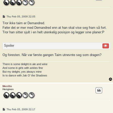
P
Thu Feb 05, 2009 22:05
o
s
Tror ikke taim er Demandred.
t
Føler det er mer med Demandred enn at han skal vise seg fram så fort.
Tror han sitter sjult i en helt utenkelig posisjon og legger sine planer:P
Spoiler
Og foresten. Når var første gangen Taim utnevnte seg som dragen?
There is some delight in ale and wine
And some in girls with ankles fine
But my delight, yes always mine
Is to dance with Jak O’ the Shadows
Merrilin
Hengiven
P
Thu Feb 05, 2009 22:17
o