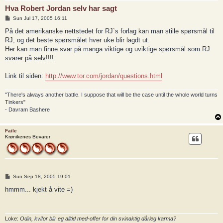
Hva Robert Jordan selv har sagt
P
Sun Jul 17, 2005 16:11
o
s
På det amerikanske nettstedet for RJ`s forlag kan man stille spørsmål til
t
RJ, og det beste spørsmålet hver uke blir lagdt ut.
Her kan man finne svar på manga viktige og uviktige spørsmål som RJ
svarer på selv!!!!
Link til siden:
http://www.tor.com/jordan/questions.html
"There's always another battle. I suppose that will be the case until the whole world turns
Tinkers"
- Davram Bashere
Faile
Krønikenes Bevarer
P
Sun Sep 18, 2005 19:01
o
s
hmmm... kjekt å vite =)
t
Loke:
Odin, kvifor blir eg alltid med-offer for din svinaktig dårleg karma?