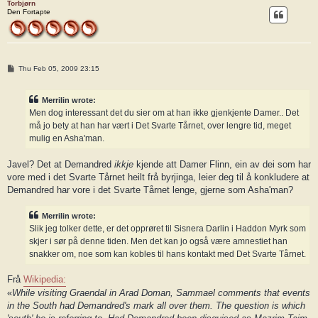
Torbjørn
Den Fortapte
P
Thu Feb 05, 2009 23:15
o
s
t
Merrilin wrote:
Men dog interessant det du sier om at han ikke gjenkjente Damer.. Det
må jo bety at han har vært i Det Svarte Tårnet, over lengre tid, meget
mulig en Asha'man.
Javel? Det at Demandred
ikkje
kjende att Damer Flinn, ein av dei som har
vore med i det Svarte Tårnet heilt frå byrjinga, leier deg til å konkludere at
Demandred har vore i det Svarte Tårnet lenge, gjerne som Asha'man?
Merrilin wrote:
Slik jeg tolker dette, er det opprøret til Sisnera Darlin i Haddon Myrk som
skjer i sør på denne tiden. Men det kan jo også være amnestiet han
snakker om, noe som kan kobles til hans kontakt med Det Svarte Tårnet.
Frå
Wikipedia:
«
While visiting Graendal in Arad Doman, Sammael comments that events
in the South had Demandred's mark all over them. The question is which