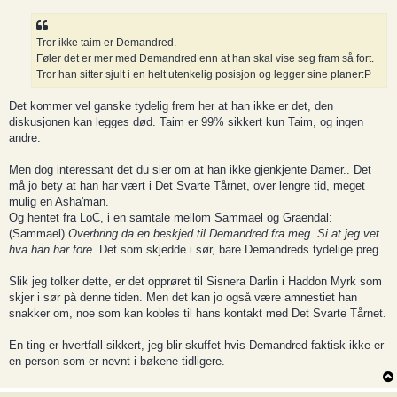
s
t
Tror ikke taim er Demandred.
Føler det er mer med Demandred enn at han skal vise seg fram så fort.
Tror han sitter sjult i en helt utenkelig posisjon og legger sine planer:P
Det kommer vel ganske tydelig frem her at han ikke er det, den
diskusjonen kan legges død. Taim er 99% sikkert kun Taim, og ingen
andre.
Men dog interessant det du sier om at han ikke gjenkjente Damer.. Det
må jo bety at han har vært i Det Svarte Tårnet, over lengre tid, meget
mulig en Asha'man.
Og hentet fra LoC, i en samtale mellom Sammael og Graendal:
(Sammael)
Overbring da en beskjed til Demandred fra meg. Si at jeg vet
hva han har fore.
Det som skjedde i sør, bare Demandreds tydelige preg.
Slik jeg tolker dette, er det opprøret til Sisnera Darlin i Haddon Myrk som
skjer i sør på denne tiden. Men det kan jo også være amnestiet han
snakker om, noe som kan kobles til hans kontakt med Det Svarte Tårnet.
En ting er hvertfall sikkert, jeg blir skuffet hvis Demandred faktisk ikke er
en person som er nevnt i bøkene tidligere.