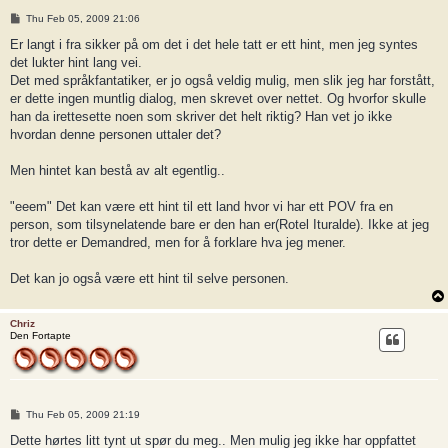
P
Thu Feb 05, 2009 21:06
o
s
Er langt i fra sikker på om det i det hele tatt er ett hint, men jeg syntes
t
det lukter hint lang vei.
Det med språkfantatiker, er jo også veldig mulig, men slik jeg har forstått,
er dette ingen muntlig dialog, men skrevet over nettet. Og hvorfor skulle
han da irettesette noen som skriver det helt riktig? Han vet jo ikke
hvordan denne personen uttaler det?
Men hintet kan bestå av alt egentlig..
"eeem" Det kan være ett hint til ett land hvor vi har ett POV fra en
person, som tilsynelatende bare er den han er(Rotel Ituralde). Ikke at jeg
tror dette er Demandred, men for å forklare hva jeg mener.
Det kan jo også være ett hint til selve personen.
Chriz
Den Fortapte
P
Thu Feb 05, 2009 21:19
o
s
Dette hørtes litt tynt ut spør du meg.. Men mulig jeg ikke har oppfattet