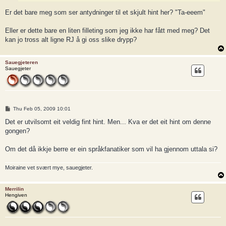
Er det bare meg som ser antydninger til et skjult hint her? "Ta-eeem"
Eller er dette bare en liten filleting som jeg ikke har fått med meg? Det
kan jo tross alt ligne RJ å gi oss slike drypp?
Sauegjeteren
Sauegjeter
P
Thu Feb 05, 2009 10:01
o
s
Det er utvilsomt eit veldig fint hint. Men... Kva er det eit hint om denne
t
gongen?
Om det då ikkje berre er ein språkfanatiker som vil ha gjennom uttala si?
Moiraine vet svært mye, sauegjeter.
Merrilin
Hengiven