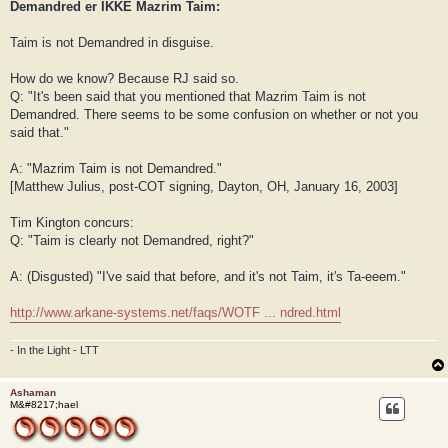
Demandred er IKKE Mazrim Taim:
Taim is not Demandred in disguise.
How do we know? Because RJ said so.
Q: "It's been said that you mentioned that Mazrim Taim is not
Demandred. There seems to be some confusion on whether or not you
said that."
A: "Mazrim Taim is not Demandred."
[Matthew Julius, post-COT signing, Dayton, OH, January 16, 2003]
Tim Kington concurs:
Q: "Taim is clearly not Demandred, right?"
A: (Disgusted) "I've said that before, and it's not Taim, it's Ta-eeem."
http://www.arkane-systems.net/faqs/WOTF ... ndred.html
- In the Light - LTT
Ashaman
M&#8217;hael