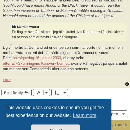
'south' he is referring to. Had Demandred been disguised as Mazrim Taim,
'south' could have meant Andor, or the Black Tower; it could mean the
Seanchan invasion of Tarabon, or Masema's rabble-rousing in Ghealdan.
He could even be behind the actions of the Children of the Light.
»
Merrilin wrote:
En ting er hvertfall sikkert, jeg blir skuffet hvis Demandred faktisk ikke er
en person som er nevnt i bøkene tidligere.
Eg vil no tru at Demandred er ein person som har vorte nemnt, men om
me har
møtt
han, vil det ha måtte skjedd i «Drømmenes Kniv»:
På ei
boksignering 16. januar 2003
, ei drøy veke
etter at «Skumringens Korsvei» kom ut
, svarte RJ negativt på spørsmålet
om me har sett Demandreds alter ego «on-screen».
Flickr
Post Reply
1
2
3
Next
32 posts
This website uses cookies to ensure you get the
Jump to
best experience on our website.
Learn more
Board index
Delete cookies
All times are
UTC+01:00