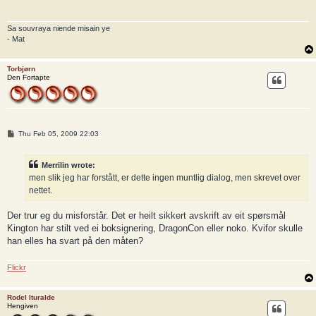
Sa souvraya niende misain ye
- Mat
Torbjørn
Den Fortapte
P
Thu Feb 05, 2009 22:03
o
s
t
Merrilin wrote:
men slik jeg har forstått, er dette ingen muntlig dialog, men skrevet over
nettet.
Der trur eg du misforstår. Det er heilt sikkert avskrift av eit spørsmål
Kington har stilt ved ei boksignering, DragonCon eller noko. Kvifor skulle
han elles ha svart på den måten?
Flickr
Rodel Ituralde
Hengiven