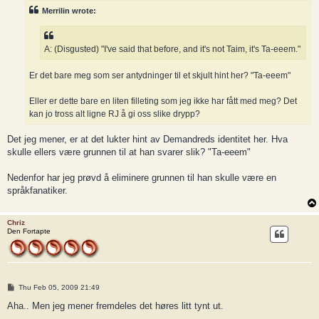
t
Merrilin wrote:
A: (Disgusted) "I've said that before, and it's not Taim, it's Ta-eeem."
Er det bare meg som ser antydninger til et skjult hint her? "Ta-eeem"
Eller er dette bare en liten filleting som jeg ikke har fått med meg? Det
kan jo tross alt ligne RJ å gi oss slike drypp?
Det jeg mener, er at det lukter hint av Demandreds identitet her. Hva
skulle ellers være grunnen til at han svarer slik? "Ta-eeem"
Nedenfor har jeg prøvd å eliminere grunnen til han skulle være en
språkfanatiker.
Chriz
Den Fortapte
P
Thu Feb 05, 2009 21:49
o
s
Aha.. Men jeg mener fremdeles det høres litt tynt ut.
t