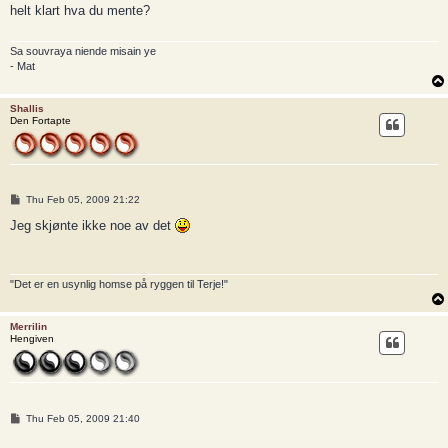
t
helt klart hva du mente?
Sa souvraya niende misain ye
- Mat
Shallis
Den Fortapte
P
Thu Feb 05, 2009 21:22
o
s
Jeg skjønte ikke noe av det
t
"Det er en usynlig homse på ryggen til Terje!"
Merrilin
Hengiven
P
Thu Feb 05, 2009 21:40
o
s