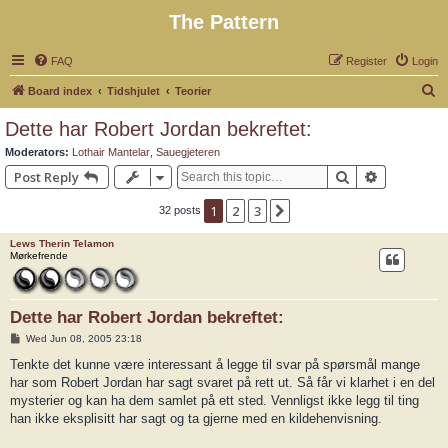
The Pattern
FAQ
Register
Login
S
Board index
Tidshjulet
Teorier
e
Dette har Robert Jordan bekreftet:
a
Moderators:
Lothair Mantelar
,
Sauegjeteren
r
Search
Advanced 
Post Reply
c
1
2
3
Next
32 posts
h
Lews Therin Telamon
Mørkefrende
Dette har Robert Jordan bekreftet:
P
Wed Jun 08, 2005 23:18
o
s
Tenkte det kunne være interessant å legge til svar på spørsmål mange
t
har som Robert Jordan har sagt svaret på rett ut. Så får vi klarhet i en del
mysterier og kan ha dem samlet på ett sted. Vennligst ikke legg til ting
han ikke eksplisitt har sagt og ta gjerne med en kildehenvisning.