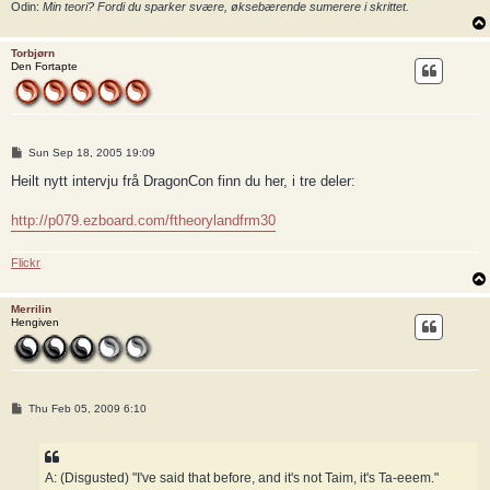
Odin:
Min teori? Fordi du sparker svære, øksebærende sumerere i skrittet.
Torbjørn
Den Fortapte
P
Sun Sep 18, 2005 19:09
o
s
Heilt nytt intervju frå DragonCon finn du her, i tre deler:
t
http://p079.ezboard.com/ftheorylandfrm30
Flickr
Merrilin
Hengiven
P
Thu Feb 05, 2009 6:10
o
s
t
A: (Disgusted) "I've said that before, and it's not Taim, it's Ta-eeem."