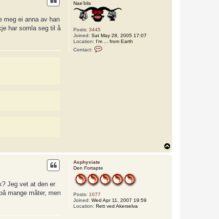
Nae’blis
te meg ei anna av han
je har somla seg til å
Posts:
3445
Joined:
Sat May 28, 2005 17:07
Location:
I'm ... from Earth
C
Contact:
o
n
t
a
c
t
L
o
k
i
T
o
p
Asphyxiate
Den Fortapte
? Jeg vet at den er
er på mange måter, men
Posts:
1077
Joined:
Wed Apr 11, 2007 19:59
Location:
Rett ved Akerselva