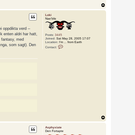
T
o
p
Loki
Nae’blis
ei oppdikta verd --
k enten aldri har hatt,
Posts:
3445
Joined:
Sat May 28, 2005 17:07
 fantasy, med
Location:
I'm ... from Earth
inga, som sagt). Den
C
Contact:
o
n
t
a
c
t
L
o
k
i
T
o
p
Asphyxiate
Den Fortapte