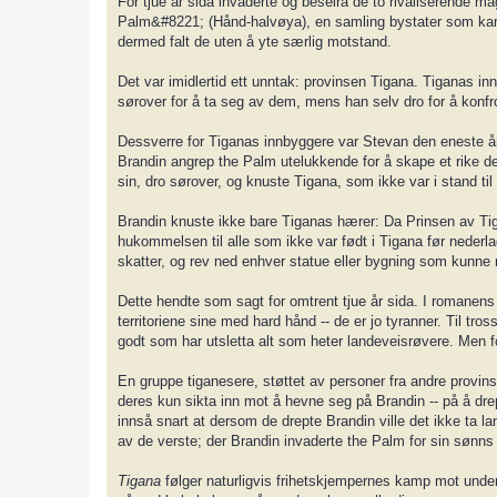
For tjue år sida invaderte og beseira de to rivaliserende 
Palm&#8221; (Hånd-halvøya), en samling bystater som kan m
dermed falt de uten å yte særlig motstand.
Det var imidlertid ett unntak: provinsen Tigana. Tiganas i
sørover for å ta seg av dem, mens han selv dro for å konfr
Dessverre for Tiganas innbyggere var Stevan den eneste å
Brandin angrep the Palm utelukkende for å skape et rike d
sin, dro sørover, og knuste Tigana, som ikke var i stand ti
Brandin knuste ikke bare Tiganas hærer: Da Prinsen av Tiga
hukommelsen til alle som ikke var født i Tigana før neder
skatter, og rev ned enhver statue eller bygning som kunne 
Dette hendte som sagt for omtrent tjue år sida. I romanens
territoriene sine med hard hånd -- de er jo tyranner. Til tr
godt som har utsletta alt som heter landeveisrøvere. Men fo
En gruppe tiganesere, støttet av personer fra andre provinse
deres kun sikta inn mot å hevne seg på Brandin -- på å d
innså snart at dersom de drepte Brandin ville det ikke ta la
av de verste; der Brandin invaderte the Palm for sin sønns
Tigana
følger naturligvis frihetskjempernes kamp mot under