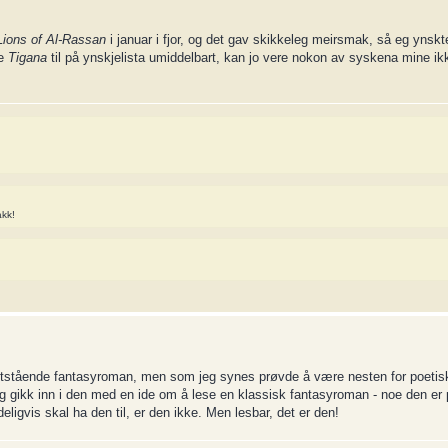
Lions of Al-Rassan
i januar i fjor, og det gav skikkeleg meirsmak, så eg ynsk
je
Tigana
til på ynskjelista umiddelbart, kan jo vere nokon av syskena mine ikk
akk!
eltstående fantasyroman, men som jeg synes prøvde å være nesten for poetisk
 jeg gikk inn i den med en ide om å lese en klassisk fantasyroman - noe den 
eligvis skal ha den til, er den ikke. Men lesbar, det er den!