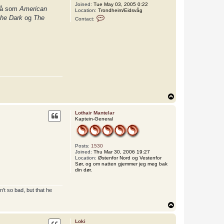
Joined:
Tue May 03, 2005 0:22
ivå som
American
Location:
Trondheim/Eidsvåg
C
the Dark
og
The
Contact:
o
n
t
a
c
t
T
e
r
j
e
T
o
p
Lothair Mantelar
Kaptein-General
Posts:
1530
Joined:
Thu Mar 30, 2006 19:27
Location:
Østenfor Nord og Vestenfor
Sør, og om natten gjemmer jeg meg bak
din dør.
't so bad, but that he
T
o
p
Loki