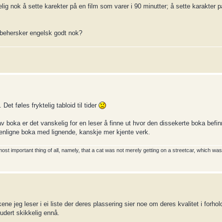
ig nok å sette karekter på en film som varer i 90 minutter; å sette karakter på
behersker engelsk godt nok?
et føles fryktelig tabloid til tider
v boka er det vanskelig for en leser å finne ut hvor den dissekerte boka befinn
enligne boka med lignende, kanskje mer kjente verk.
 important thing of all, namely, that a cat was not merely getting on a streetcar, which wasn
e jeg leser i ei liste der deres plassering sier noe om deres kvalitet i forhold
ludert skikkelig ennå.