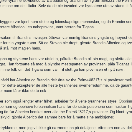
magiker-tyrannene Alberico av Barbadior og Brandin av Ygrath &#8221;the Penin
inne om de i Italia. Selv da de ble invadert var bystatene ute av stand til 
nnbyggere var kjent som stolte og lidenskapelige mennesker, og da Brandin s
ontere Alberico i en naboprovins, vant hæren fra Tigana.
rsaken til Brandins invasjon. Stevan var nemlig Brandins yngste og høyest e
er for sin yngste sønn. Så da Stevan ble drept, glemte Brandin Alberico og t
l å stå imot magien hans.
na og styrkene hans var utsletta, påkalte Brandin all sin magi, og sletta all
laget. Han fortsatte så med å plyndre mesteparten av provinsen, påla Tiganas
minne folk om det Tigana som var. Til slutt ga han provinsen et nytt navn.
 nåtid har Alberico og Brandin delt åtte av the Palm&#8217;s ni provinser mel
oss for dette aksepterer de alle fleste tyrannenes overherredømme, da de garante
r noen få er ikke dette nok.
r som også lengter etter frihet, arbeider for å velte tyrannenes styre. Opprin
repe ham og oppheve forbannelsen hans før de siste personene som husker T
ng tid før Alberico hersket over alle the Palm&#8217;s provinser. Og blant tyr
 skyld, gjorde Alberico det samme bare for å mette sine ambisjoner.
trykkerne, men jeg vil ikke gå nærmere inn på detaljene, ettersom noe av det