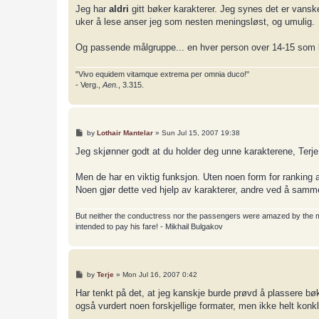
s
Jeg har
aldri
gitt bøker karakterer. Jeg synes det er vanskel
t
uker å lese anser jeg som nesten meningsløst, og umulig.
Og passende målgruppe... en hver person over 14-15 som 
"Vivo equidem vitamque extrema per omnia duco!"
- Verg.,
Aen.
, 3.315.
P
by
Lothair Mantelar
»
Sun Jul 15, 2007 19:38
o
s
Jeg skjønner godt at du holder deg unne karakterene, Terje. D
t
Men de har en viktig funksjon. Uten noen form for ranking a
Noen gjør dette ved hjelp av karakterer, andre ved å samm
But neither the conductress nor the passengers were amazed by the most
intended to pay his fare! - Mikhail Bulgakov
P
by
Terje
»
Mon Jul 16, 2007 0:42
o
s
Har tenkt på det, at jeg kanskje burde prøvd å plassere bøken
t
også vurdert noen forskjellige formater, men ikke helt konk