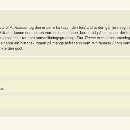
ons of Al-Rassan
, og den er berre fantasy i den forstand at den går føre seg i 
 Slik sett kunne den nesten vore science fiction, berre sett på ein planet der fol
 er kanskje litt rar som samanlikningsgrunnlag. Trur
Tigana
er meir bokstaveleg
eir som ein historisk roman på mange måtar enn som rein fantasy (utom sett
likte den godt.
akk!