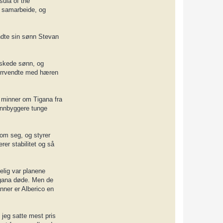
sula of the
a
å samarbeide, og
c
t
T
e
r
endte sin sønn Stevan
j
e
lskede sønn, og
verrvendte med hæren
e minner om Tigana fra
 innbyggere tunge
lom seg, og styrer
rer stabilitet og så
nelig var planene
igana døde. Men de
anner er Alberico en
 jeg satte mest pris