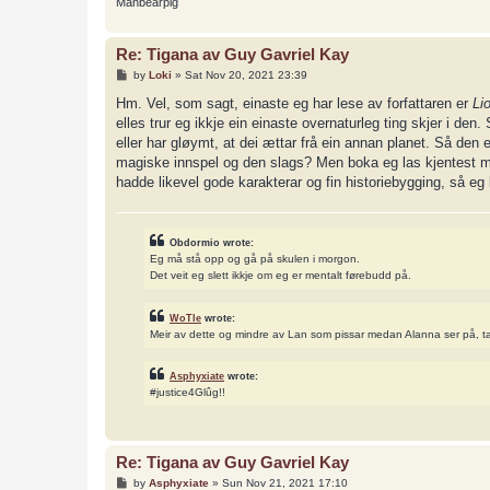
Manbearpig
Re: Tigana av Guy Gavriel Kay
P
by
Loki
»
Sat Nov 20, 2021 23:39
o
s
Hm. Vel, som sagt, einaste eg har lese av forfattaren er
Li
t
elles trur eg ikkje ein einaste overnaturleg ting skjer i den.
eller har gløymt, at dei ættar frå ein annan planet. Så den
magiske innspel og den slags? Men boka eg las kjentest m
hadde likevel gode karakterar og fin historiebygging, så eg 
Obdormio wrote:
Eg må stå opp og gå på skulen i morgon.
Det veit eg slett ikkje om eg er mentalt førebudd på.
WoTle
wrote:
Meir av dette og mindre av Lan som pissar medan Alanna ser på, t
Asphyxiate
wrote:
#justice4Glûg!!
Re: Tigana av Guy Gavriel Kay
P
by
Asphyxiate
»
Sun Nov 21, 2021 17:10