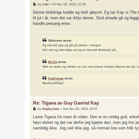
P
by
Loki
»
Fri Nov 19, 2021 12:18
o
s
Denne tilrådinga hadde eg heilt gløymt. Eg las Kay si
The 
t
til jul i år, men det var ikkje denne. Skal pinadø gå og legg
handle presang enno.
Obdormio wrote:
Eg må stå opp og gå på skulen i morgon.
Det veit eg slett ikkje om eg er mentalt førebudd på.
WoTle
wrote:
Meir av dette og mindre av Lan som pissar medan Alanna ser på, t
Asphyxiate
wrote:
#justice4Glûg!!
Re: Tigana av Guy Gavriel Kay
P
by
Asphyxiate
»
Sat Nov 20, 2021 10:57
o
s
Leste Tigana for noen år siden. Den er en veldig god, enk
t
høyt elsket og det var derfor jeg kjøpte den, men jeg tror
samtidig ikke. Jeg veit ikke jeg, så innmari bra som folk tyd