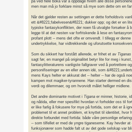
på ved hele boka var å oppdage hvem alle disse personene v
men man må jo forklare minst så mye som dette om en fan
Når det gjelder resten av settingen er dette forholdsvis v
ett &#8221;fabelvesen&#8221; dukker opp; og det er en li
typiske fantasykonflikten, der noen få utvalgte forsøker å 
legge til at det nesten var forfriskende å lese en fantasyrom
profant plott -- mens det ofte er omvendt. I tillegg er denn
undertrykkelse, har vidtrekkende og uforutsette konsekvens
Som du sikkert har forstått allerede, er frihet et av
Tiganas
sagt før, en mangel på originalitet betyr lite for meg i kunst
fantasylitteraturens vanligste fallgraver ved å portrettere
personifiseringer av en eller annen idé, som &#8221;under
mens Kays helter er akkurat det -- helter -- har de også n
kampen mot magiker-tyrannene. Han starter dermed en diskus
verdi og dilemmaer, og om hvorvidt målet helliger midlene.
Det andre dominante motivet i
Tigana
er minner, historie, 
og nåtida, eller mer spesifikt hvordan vi forholder oss til
er like farlig å fokusere for mye på fortida, som det er å ig
problemet til et annet problem, et knyttet til identitet, hvo
direkte forbundet med fortida: både våre personlige erfarin
-- som tilfellet er med de yngre tiganeserne. Kay hevder at
funksjonærer som hadde falt ut av det gode selskap var blit