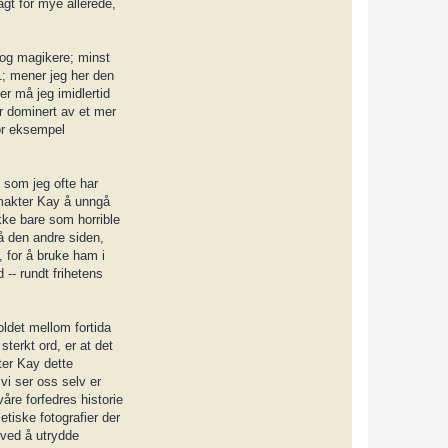
gt for mye allerede,
 og magikere; minst
; mener jeg her den
er må jeg imidlertid
ar dominert av et mer
for eksempel
 som jeg ofte har
g makter Kay å unngå
kke bare som horrible
å den andre siden,
 for å bruke ham i
-- rundt frihetens
oldet mellom fortida
terkt ord, er at det
tter Kay dette
 vi ser oss selv er
åre forfedres historie
etiske fotografier der
 ved å utrydde