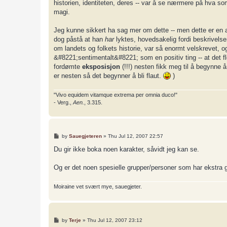
historien, identiteten, deres -- var å se nærmere på hva so
magi.
Jeg kunne sikkert ha sag mer om dette -- men dette er en anm
dog påstå at han
har
lyktes, hovedsakelig fordi beskrivelse
om landets og folkets historie, var så enormt velskrevet, 
&#8221;sentimentalt&#8221; som en positiv ting -- at det fle
fordømte
eksposisjon
(!!!) nesten fikk meg til å begynne å
er nesten så det begynner å bli flaut.
)
"Vivo equidem vitamque extrema per omnia duco!"
- Verg.,
Aen.
, 3.315.
P
by
Sauegjeteren
»
Thu Jul 12, 2007 22:57
o
s
Du gir ikke boka noen karakter, såvidt jeg kan se.
t
Og er det noen spesielle grupper/personer som har ekstra
Moiraine vet svært mye, sauegjeter.
P
by
Terje
»
Thu Jul 12, 2007 23:12
o