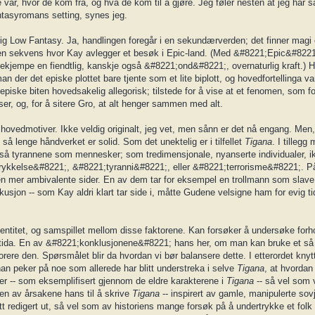
ar, hvor de kom fra, og hva de kom til å gjøre. Jeg føler nesten at jeg har sa
tasyromans setting, synes jeg.
anlig Low Fantasy. Ja, handlingen foregår i en sekundærverden; det finner magi
ten sekvens hvor Kay avlegger et besøk i Epic-land. (Med &#8221;Epic&#8221
bekjempe en fiendtlig, kanskje også &#8221;ond&#8221;, overnaturlig kraft.) H
an der det episke plottet bare tjente som et lite biplott, og hovedfortellinga v
e episke biten hovedsakelig allegorisk; tilstede for å vise at et fenomen, som 
er, og, for å sitere Gro, at alt henger sammen med alt.
hovedmotiver. Ikke veldig originalt, jeg vet, men sånn er det nå engang. Men,
, så lenge håndverket er solid. Som det unektelig er i tilfellet
Tigana
. I tilleg
 også tyrannene som mennesker; som tredimensjonale, nyanserte individualer, i
trykkelse&#8221;, &#8221;tyranni&#8221;, eller &#8221;terrorisme&#8221;. P
oen mer ambivalente sider. En av dem tar for eksempel en trollmann som slave,
jon -- som Kay aldri klart tar side i, måtte Gudene velsigne ham for evig tid 
identitet, og samspillet mellom disse faktorene. Kan forsøker å undersøke forh
 fortida. En av &#8221;konklusjonene&#8221; hans her, om man kan bruke et så s
norere den. Spørsmålet blir da hvordan vi bør balansere dette. I etterordet kny
r han peker på noe som allerede har blitt understreka i selve
Tigana
, at hvordan
ger -- som eksemplifisert gjennom de eldre karakterene i
Tigana
-- så vel som v
 en av årsakene hans til å skrive
Tigana
-- inspirert av gamle, manipulerte sovj
t redigert ut, så vel som av historiens mange forsøk på å undertrykke et folk