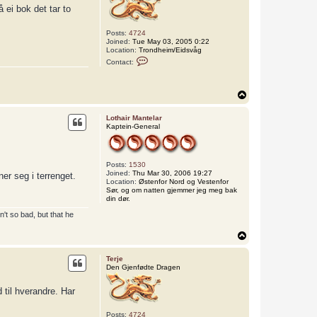
e
 ei bok det tar to
g
j
e
Posts:
4724
t
Joined:
Tue May 03, 2005 0:22
e
Location:
Trondheim/Eidsvåg
C
r
Contact:
o
e
n
n
t
a
T
c
o
t
p
T
Lothair Mantelar
e
Kaptein-General
r
j
e
Posts:
1530
Joined:
Thu Mar 30, 2006 19:27
er seg i terrenget.
Location:
Østenfor Nord og Vestenfor
Sør, og om natten gjemmer jeg meg bak
din dør.
't so bad, but that he
T
o
p
Terje
Den Gjenfødte Dragen
 til hverandre. Har
Posts:
4724