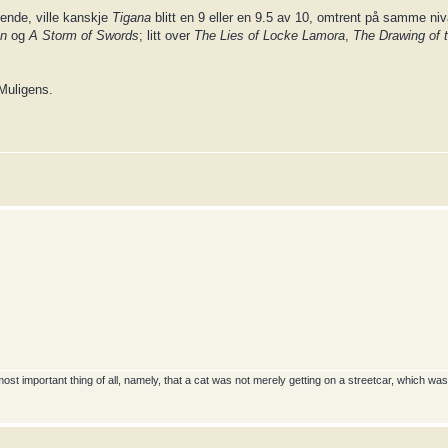
ende, ville kanskje
Tigana
blitt en 9 eller en 9.5 av 10, omtrent på samme n
un
og
A Storm of Swords
; litt over
The Lies of Locke Lamora
,
The Drawing of 
 Muligens.
 important thing of all, namely, that a cat was not merely getting on a streetcar, which wasn