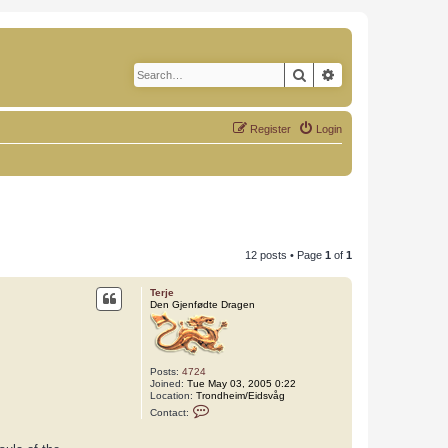
Search
Advanced search
Register
Login
12 posts • Page
1
of
1
Terje
Den Gjenfødte Dragen
Posts:
4724
Joined:
Tue May 03, 2005 0:22
Location:
Trondheim/Eidsvåg
C
Contact:
o
n
t