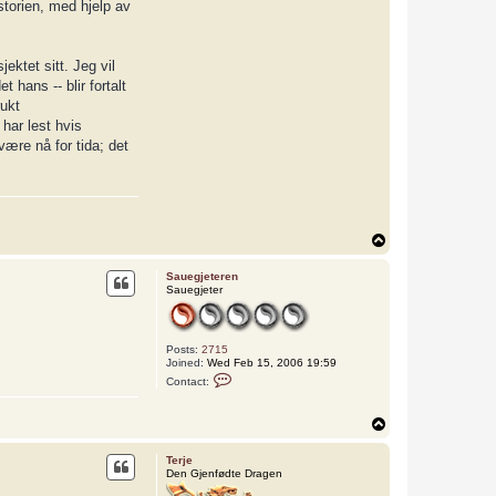
storien, med hjelp av
ektet sitt. Jeg vil
hans -- blir fortalt
rukt
har lest hvis
være nå for tida; det
T
o
p
Sauegjeteren
Sauegjeter
Posts:
2715
Joined:
Wed Feb 15, 2006 19:59
C
Contact:
o
n
t
T
a
o
c
p
t
Terje
S
Den Gjenfødte Dragen
a
u