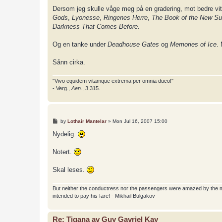
Dersom jeg skulle våge meg på en gradering, mot bedre vit
Gods
,
Lyonesse
,
Ringenes Herre
,
The Book of the New S
Darkness That Comes Before
.
Og en tanke under
Deadhouse Gates
og
Memories of Ice
.
Sånn cirka.
"Vivo equidem vitamque extrema per omnia duco!"
- Verg.,
Aen.
, 3.315.
P
by
Lothair Mantelar
»
Mon Jul 16, 2007 15:00
o
s
Nydelig.
t
Notert.
Skal leses.
But neither the conductress nor the passengers were amazed by the most
intended to pay his fare! - Mikhail Bulgakov
Re: Tigana av Guy Gavriel Kay