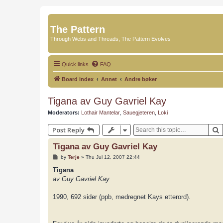
The Pattern
Through Webs and Threads, The Pattern Evolves
Quick links
FAQ
Board index
Annet
Andre bøker
Tigana av Guy Gavriel Kay
Moderators:
Lothair Mantelar
,
Sauegjeteren
,
Loki
Post Reply
Tigana av Guy Gavriel Kay
P
by
Terje
»
Thu Jul 12, 2007 22:44
o
s
Tigana
t
av Guy Gavriel Kay
1990, 692 sider (ppb, medregnet Kays etterord).