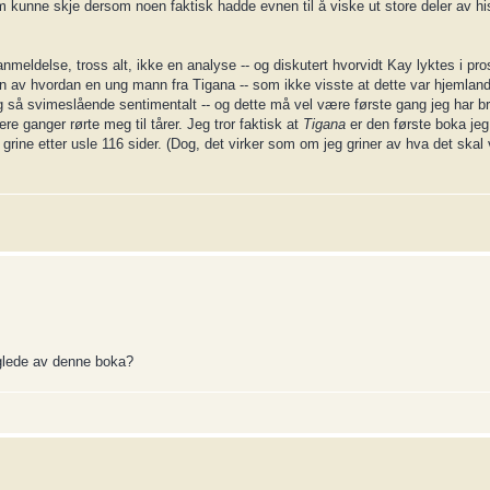
m kunne skje dersom noen faktisk hadde evnen til å viske ut store deler av hi
eldelse, tross alt, ikke en analyse -- og diskutert hvorvidt Kay lyktes i prosj
n av hvordan en ung mann fra Tigana -- som ikke visste at dette var hjemlandet 
og så svimeslående sentimentalt -- og dette må vel være første gang jeg har b
re ganger rørte meg til tårer. Jeg tror faktisk at
Tigana
er den første boka jeg 
 grine etter usle 116 sider. (Dog, det virker som om jeg griner av hva det skal 
 glede av denne boka?