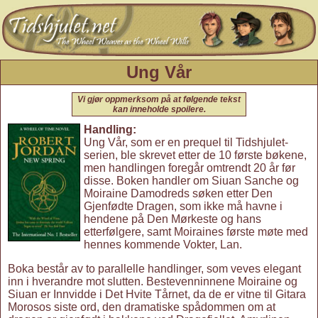
Ung Vår
Vi gjør oppmerksom på at følgende tekst
kan inneholde spoilere.
Handling:
Ung Vår, som er en prequel til Tidshjulet-
serien, ble skrevet etter de 10 første bøkene,
men handlingen foregår omtrendt 20 år før
disse. Boken handler om Siuan Sanche og
Moiraine Damodreds søken etter Den
Gjenfødte Dragen, som ikke må havne i
hendene på Den Mørkeste og hans
etterfølgere, samt Moiraines første møte med
hennes kommende Vokter, Lan.
Boka består av to parallelle handlinger, som veves elegant
inn i hverandre mot slutten. Bestevenninnene Moiraine og
Siuan er Innvidde i Det Hvite Tårnet, da de er vitne til Gitara
Morosos siste ord, den dramatiske spådommen om at