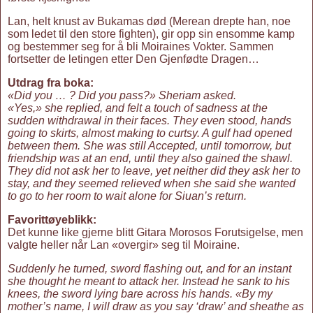
Lan, helt knust av Bukamas død (Merean drepte han, noe
som ledet til den store fighten), gir opp sin ensomme kamp
og bestemmer seg for å bli Moiraines Vokter. Sammen
fortsetter de letingen etter Den Gjenfødte Dragen…
Utdrag fra boka:
«Did you … ? Did you pass?» Sheriam asked.
«Yes,» she replied, and felt a touch of sadness at the
sudden withdrawal in their faces. They even stood, hands
going to skirts, almost making to curtsy. A gulf had opened
between them. She was still Accepted, until tomorrow, but
friendship was at an end, until they also gained the shawl.
They did not ask her to leave, yet neither did they ask her to
stay, and they seemed relieved when she said she wanted
to go to her room to wait alone for Siuan’s return.
Favorittøyeblikk:
Det kunne like gjerne blitt Gitara Morosos Forutsigelse, men
valgte heller når Lan «overgir» seg til Moiraine.
Suddenly he turned, sword flashing out, and for an instant
she thought he meant to attack her. Instead he sank to his
knees, the sword lying bare across his hands. «By my
mother’s name, I will draw as you say ‘draw’ and sheathe as