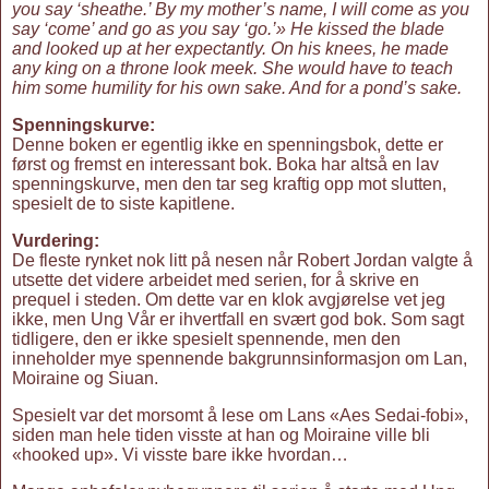
you say ‘sheathe.’ By my mother’s name, I will come as you
say ‘come’ and go as you say ‘go.’» He kissed the blade
and looked up at her expectantly. On his knees, he made
any king on a throne look meek. She would have to teach
him some humility for his own sake. And for a pond’s sake.
Spenningskurve:
Denne boken er egentlig ikke en spenningsbok, dette er
først og fremst en interessant bok. Boka har altså en lav
spenningskurve, men den tar seg kraftig opp mot slutten,
spesielt de to siste kapitlene.
Vurdering:
De fleste rynket nok litt på nesen når Robert Jordan valgte å
utsette det videre arbeidet med serien, for å skrive en
prequel i steden. Om dette var en klok avgjørelse vet jeg
ikke, men Ung Vår er ihvertfall en svært god bok. Som sagt
tidligere, den er ikke spesielt spennende, men den
inneholder mye spennende bakgrunnsinformasjon om Lan,
Moiraine og Siuan.
Spesielt var det morsomt å lese om Lans «Aes Sedai-fobi»,
siden man hele tiden visste at han og Moiraine ville bli
«hooked up». Vi visste bare ikke hvordan…