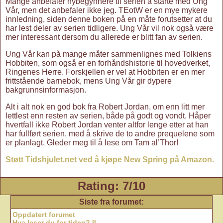
Mange anbefaler nybegynnere til serien å starte med Ung
Vår, men det anbefaler ikke jeg. TEotW er en mye mykere
innledning, siden denne boken på en måte forutsetter at du
har lest deler av serien tidligere. Ung Vår vil nok også være
mer interessant dersom du allerede er blitt fan av serien.
Ung Vår kan på mange måter sammenlignes med Tolkiens
Hobbiten, som også er en forhåndshistorie til hovedverket,
Ringenes Herre. Forskjellen er vel at Hobbiten er en mer
frittstående barnebok, mens Ung Vår gir dypere
bakgrunnsinformasjon.
Alt i alt nok en god bok fra Robert Jordan, om enn litt mer
lettlest enn resten av serien, både på godt og vondt. Håper
hvertfall ikke Robert Jordan venter altfor lenge etter at han
har fullført serien, med å skrive de to andre prequelene som
er planlagt. Gleder meg til å lese om Tam al’Thor!
Støtt Tidshjulet.net ved å kjøpe New Spring på Amazon.
Rating: 7/10
Siste fra forumet:
Oppdatert forumet
Hva leser du for tiden? II