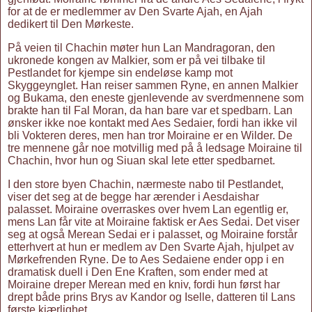
for at de er medlemmer av Den Svarte Ajah, en Ajah
dedikert til Den Mørkeste.
På veien til Chachin møter hun Lan Mandragoran, den
ukronede kongen av Malkier, som er på vei tilbake til
Pestlandet for kjempe sin endeløse kamp mot
Skyggeynglet. Han reiser sammen Ryne, en annen Malkier
og Bukama, den eneste gjenlevende av sverdmennene som
brakte han til Fal Moran, da han bare var et spedbarn. Lan
ønsker ikke noe kontakt med Aes Sedaier, fordi han ikke vil
bli Vokteren deres, men han tror Moiraine er en Wilder. De
tre mennene går noe motvillig med på å ledsage Moiraine til
Chachin, hvor hun og Siuan skal lete etter spedbarnet.
I den store byen Chachin, nærmeste nabo til Pestlandet,
viser det seg at de begge har ærender i Aesdaishar
palasset. Moiraine overraskes over hvem Lan egentlig er,
mens Lan får vite at Moiraine faktisk er Aes Sedai. Det viser
seg at også Merean Sedai er i palasset, og Moiraine forstår
etterhvert at hun er medlem av Den Svarte Ajah, hjulpet av
Mørkefrenden Ryne. De to Aes Sedaiene ender opp i en
dramatisk duell i Den Ene Kraften, som ender med at
Moiraine dreper Merean med en kniv, fordi hun først har
drept både prins Brys av Kandor og Iselle, datteren til Lans
første kjærlighet.