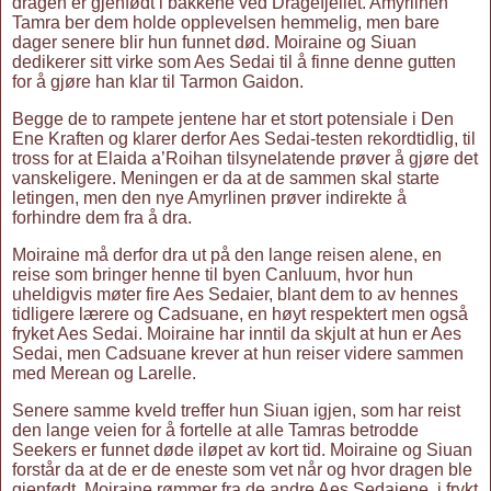
dragen er gjenfødt i bakkene ved Dragefjellet. Amyrlinen
Tamra ber dem holde opplevelsen hemmelig, men bare
dager senere blir hun funnet død. Moiraine og Siuan
dedikerer sitt virke som Aes Sedai til å finne denne gutten
for å gjøre han klar til Tarmon Gaidon.
Begge de to rampete jentene har et stort potensiale i Den
Ene Kraften og klarer derfor Aes Sedai-testen rekordtidlig, til
tross for at Elaida a’Roihan tilsynelatende prøver å gjøre det
vanskeligere. Meningen er da at de sammen skal starte
letingen, men den nye Amyrlinen prøver indirekte å
forhindre dem fra å dra.
Moiraine må derfor dra ut på den lange reisen alene, en
reise som bringer henne til byen Canluum, hvor hun
uheldigvis møter fire Aes Sedaier, blant dem to av hennes
tidligere lærere og Cadsuane, en høyt respektert men også
fryket Aes Sedai. Moiraine har inntil da skjult at hun er Aes
Sedai, men Cadsuane krever at hun reiser videre sammen
med Merean og Larelle.
Senere samme kveld treffer hun Siuan igjen, som har reist
den lange veien for å fortelle at alle Tamras betrodde
Seekers er funnet døde iløpet av kort tid. Moiraine og Siuan
forstår da at de er de eneste som vet når og hvor dragen ble
gjenfødt. Moiraine rømmer fra de andre Aes Sedaiene, i frykt