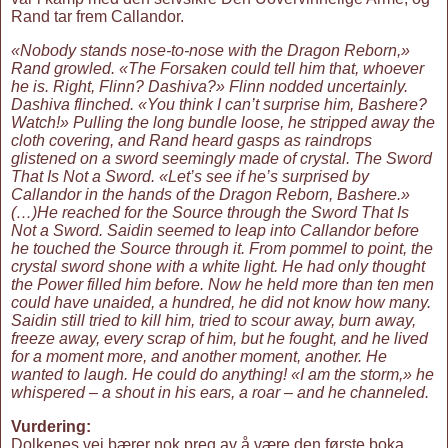
Rand tar frem Callandor.
«Nobody stands nose-to-nose with the Dragon Reborn,»
Rand growled. «The Forsaken could tell him that, whoever
he is. Right, Flinn? Dashiva?» Flinn nodded uncertainly.
Dashiva flinched. «You think I can’t surprise him, Bashere?
Watch!» Pulling the long bundle loose, he stripped away the
cloth covering, and Rand heard gasps as raindrops
glistened on a sword seemingly made of crystal. The Sword
That Is Not a Sword. «Let’s see if he’s surprised by
Callandor in the hands of the Dragon Reborn, Bashere.»
(…)He reached for the Source through the Sword That Is
Not a Sword. Saidin seemed to leap into Callandor before
he touched the Source through it. From pommel to point, the
crystal sword shone with a white light. He had only thought
the Power filled him before. Now he held more than ten men
could have unaided, a hundred, he did not know how many.
Saidin still tried to kill him, tried to scour away, burn away,
freeze away, every scrap of him, but he fought, and he lived
for a moment more, and another moment, another. He
wanted to laugh. He could do anything! «I am the storm,» he
whispered – a shout in his ears, a roar – and he channeled.
Vurdering:
Dolkenes vei bærer nok preg av å være den første boka