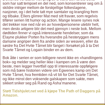
som har satt tempoet en del ned, som konsentrerer seg om å
skildre intriger mellom de forskjellige folkeslagene,
nasjoner, og i det hele tatt mye samtaler og krangling frem
og tilbake. Ellers glimrer Mat med sitt fravær, som regelvis
tilfører serien litt humor og action. Mange lesere synes nok
det trekker noe ned når en av hovedpersonene uteblir helt,
men desto artigere blir det med gjensyn i neste bok. Mellom
dødtiden finner vi også interessante hendelser, som da
Elayne plukker Porten fra hverandre på hesteryggen mens
damane angriper dem fra andre siden av weaven, eller da
søstre fra Det Hvite Tårnet blir fanget i forsøket på å ta Det
Svarte Tårnet og Logain binder en av dem.
Bok åtte i serien er som tidligere nevnt ikke en «handlingens
bok» og melder seg heller ikke i kampen om å være den
beste, men legger hvertfall opp til interessante oppfølgere
som må bære historien videre om Egwenes kamp om Det
Hvite Tårnet, hva fremtiden nå vil bli for Det Svarte Tårnet,
og ikke minst den voksende galskapen som sakte, men
sikkert sniker seg på Rand og Asha’manene.
Støtt Tidshjulet.net ved å kjøpe The Path of Daggers på
Amazon.