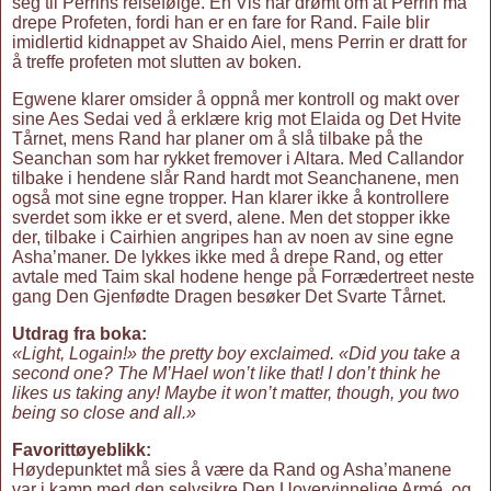
seg til Perrins reisefølge. En Vis har drømt om at Perrin må
drepe Profeten, fordi han er en fare for Rand. Faile blir
imidlertid kidnappet av Shaido Aiel, mens Perrin er dratt for
å treffe profeten mot slutten av boken.
Egwene klarer omsider å oppnå mer kontroll og makt over
sine Aes Sedai ved å erklære krig mot Elaida og Det Hvite
Tårnet, mens Rand har planer om å slå tilbake på the
Seanchan som har rykket fremover i Altara. Med Callandor
tilbake i hendene slår Rand hardt mot Seanchanene, men
også mot sine egne tropper. Han klarer ikke å kontrollere
sverdet som ikke er et sverd, alene. Men det stopper ikke
der, tilbake i Cairhien angripes han av noen av sine egne
Asha’maner. De lykkes ikke med å drepe Rand, og etter
avtale med Taim skal hodene henge på Forrædertreet neste
gang Den Gjenfødte Dragen besøker Det Svarte Tårnet.
Utdrag fra boka:
«Light, Logain!» the pretty boy exclaimed. «Did you take a
second one? The M’Hael won’t like that! I don’t think he
likes us taking any! Maybe it won’t matter, though, you two
being so close and all.»
Favorittøyeblikk:
Høydepunktet må sies å være da Rand og Asha’manene
var i kamp med den selvsikre Den Uovervinnelige Armé, og