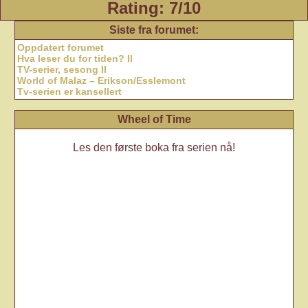
Rating: 7/10
Siste fra forumet:
Oppdatert forumet
Hva leser du for tiden? II
TV-serier, sesong II
World of Malaz – Erikson/Esslemont
Tv-serien er kansellert
Wheel of Time
Les den første boka fra serien nå!