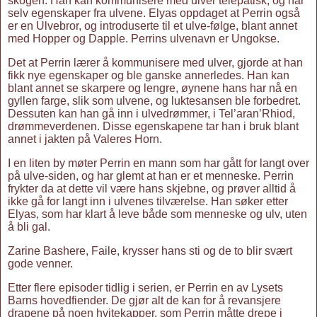
skogen. Han kan kommunisere med ulver telepatisk, og har
selv egenskaper fra ulvene. Elyas oppdaget at Perrin også
er en Ulvebror, og introduserte til et ulve-følge, blant annet
med Hopper og Dapple. Perrins ulvenavn er Ungokse.
Det at Perrin lærer å kommunisere med ulver, gjorde at han
fikk nye egenskaper og ble ganske annerledes. Han kan
blant annet se skarpere og lengre, øynene hans har nå en
gyllen farge, slik som ulvene, og luktesansen ble forbedret.
Dessuten kan han gå inn i ulvedrømmer, i Tel’aran’Rhiod,
drømmeverdenen. Disse egenskapene tar han i bruk blant
annet i jakten på Valeres Horn.
I en liten by møter Perrin en mann som har gått for langt over
på ulve-siden, og har glemt at han er et menneske. Perrin
frykter da at dette vil være hans skjebne, og prøver alltid å
ikke gå for langt inn i ulvenes tilværelse. Han søker etter
Elyas, som har klart å leve både som menneske og ulv, uten
å bli gal.
Zarine Bashere, Faile, krysser hans sti og de to blir svært
gode venner.
Etter flere episoder tidlig i serien, er Perrin en av Lysets
Barns hovedfiender. De gjør alt de kan for å revansjere
drapene på noen hvitekapper, som Perrin måtte drepe i