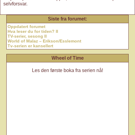
selvforsvar.
Siste fra forumet:
Oppdatert forumet
Hva leser du for tiden? II
TV-serier, sesong II
World of Malaz – Erikson/Esslemont
Tv-serien er kansellert
Wheel of Time
Les den første boka fra serien nå!