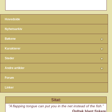
Hovedside
Nyhetsarkiv
Bøkene
▾
Karakterer
▾
Steder
▾
Andre artikler
▾
Forum
Linker
Sitat:
A flapping tongue can put you in the net instead of the fish.
Ordtak blant fiskere