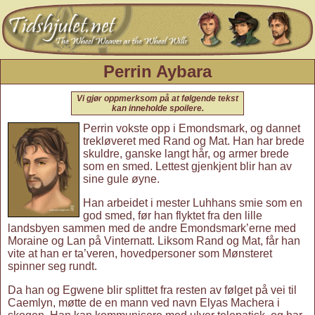
Perrin Aybara
Vi gjør oppmerksom på at følgende tekst
kan inneholde spoilere.
Perrin vokste opp i Emondsmark, og dannet
trekløveret med Rand og Mat. Han har brede
skuldre, ganske langt hår, og armer brede
som en smed. Lettest gjenkjent blir han av
sine gule øyne.
Han arbeidet i mester Luhhans smie som en
god smed, før han flyktet fra den lille
landsbyen sammen med de andre Emondsmark’erne med
Moraine og Lan på Vinternatt. Liksom Rand og Mat, får han
vite at han er ta’veren, hovedpersoner som Mønsteret
spinner seg rundt.
Da han og Egwene blir splittet fra resten av følget på vei til
Caemlyn, møtte de en mann ved navn Elyas Machera i