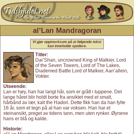
al’Lan Mandragoran
Vi gjør oppmerksom på at følgende tekst
kan inneholde spoilere.
Titler:
Dai’Shan, uncrowned King of Malkier, Lord
of the Seven Towers, Lord of The Lakes,
Diademed Battle Lord of Malkier, Aan’allein,
Vokter.
Utseende:
Lan er høy, han har langt hår, som er grått i tuppene. Det
lange håret blir holdt borte fra ansiktet med et smalt,
hårbånd av lær, kalt the Hadori. Dette fikk han da han fylte
16 år, som et tegn på at han var voksen. Han har et
steinansikt, preget av tidens tann, men uten rynker. Øynene
hans er blå og kalde.
Historie: