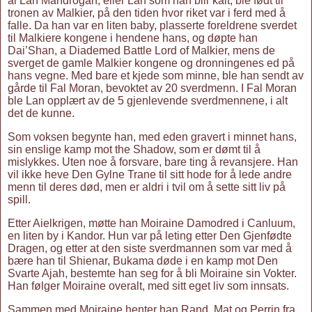
al’Lan Mandrogan, eller Lan som han blir kalt, ble født til
tronen av Malkier, på den tiden hvor riket var i ferd med å
falle. Da han var en liten baby, plasserte foreldrene sverdet
til Malkiere kongene i hendene hans, og døpte han
Dai’Shan, a Diademed Battle Lord of Malkier, mens de
sverget de gamle Malkier kongene og dronningenes ed på
hans vegne. Med bare et kjede som minne, ble han sendt av
gårde til Fal Moran, bevoktet av 20 sverdmenn. I Fal Moran
ble Lan opplært av de 5 gjenlevende sverdmennene, i alt
det de kunne.
Som voksen begynte han, med eden gravert i minnet hans,
sin enslige kamp mot the Shadow, som er dømt til å
mislykkes. Uten noe å forsvare, bare ting å revansjere. Han
vil ikke heve Den Gylne Trane til sitt hode for å lede andre
menn til deres død, men er aldri i tvil om å sette sitt liv på
spill.
Etter Aielkrigen, møtte han Moiraine Damodred i Canluum,
en liten by i Kandor. Hun var på leting etter Den Gjenfødte
Dragen, og etter at den siste sverdmannen som var med å
bære han til Shienar, Bukama døde i en kamp mot Den
Svarte Ajah, bestemte han seg for å bli Moiraine sin Vokter.
Han følger Moiraine overalt, med sitt eget liv som innsats.
Sammen med Moiraine henter han Rand, Mat og Perrin fra