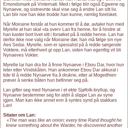
Emondsmark på Vinternatt. Med i følge blir også Egwene og
Nynaeve, og sistnevnte skal vise seg å endre Lan sitt liv.
Lan blir noe han ikke trodde han kunne, nemlig forelsket.
Når Moiraine forstår at hun kommer til å dø, avtaler hun med
Myrelle at hun skal «ta over» Lan fra henne, for å hindre at
han kaster bort livet sitt i forsøket på å redde henne. Lan har
derfor ikke noe valg når Moiraine dør, han må følge sin nye
Aes Sedai. Myrelle, som er spesialist på å redde sørgende
Voktere, må etterhvert gi opp Lan, siden han egentlig vil bli
Nynaeves Vokter.
Myrelle lar han dra for å finne Nynaeve i Ebou Dar, hvor hun
leter etter Vindskålen. Han ankommer Ebou Dar akkurat i
tide til å redde Nynaeve fra å drukne, etter at Mogedhien
prøver å senke båten hun befinner seg på.
Lan gifter seg med Nynaeve i et ekte Sjøfolk-bryllup, og
Nynaeve bestemmer seg for aldri å slippe Lan av syne
igjen. Man kan ikke annet enn å syntes synd på stakkars
Lan!
Sitater om Lan:
«The man was like an onion; every time Rand thought he
knew something about the Warder, he discovered another